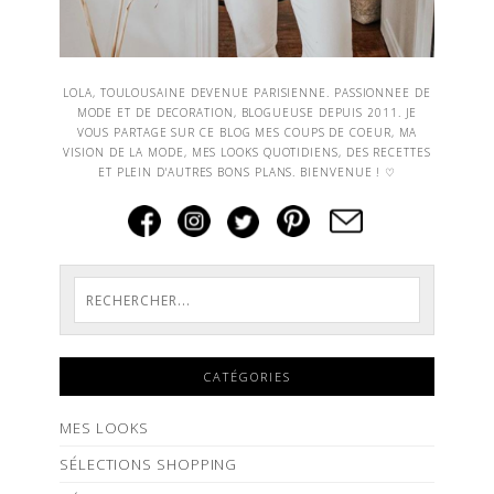
LOLA, TOULOUSAINE DEVENUE PARISIENNE. PASSIONNEE DE
MODE ET DE DECORATION, BLOGUEUSE DEPUIS 2011. JE
VOUS PARTAGE SUR CE BLOG MES COUPS DE COEUR, MA
VISION DE LA MODE, MES LOOKS QUOTIDIENS, DES RECETTES
ET PLEIN D'AUTRES BONS PLANS. BIENVENUE ! ♡
CATÉGORIES
MES LOOKS
SÉLECTIONS SHOPPING