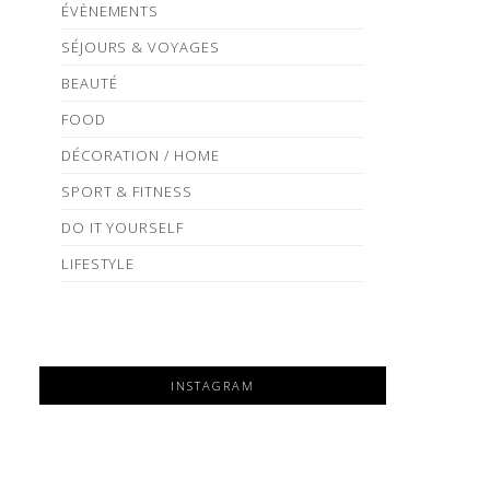
ÉVÈNEMENTS
SÉJOURS & VOYAGES
BEAUTÉ
FOOD
DÉCORATION / HOME
SPORT & FITNESS
DO IT YOURSELF
LIFESTYLE
INSTAGRAM