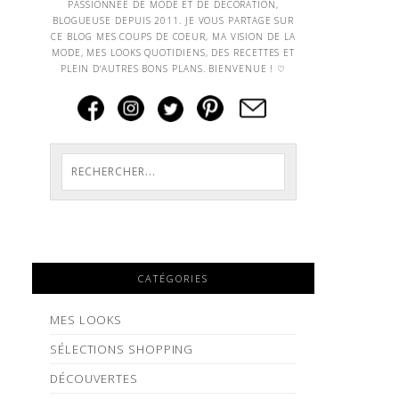
PASSIONNEE DE MODE ET DE DECORATION,
BLOGUEUSE DEPUIS 2011. JE VOUS PARTAGE SUR
CE BLOG MES COUPS DE COEUR, MA VISION DE LA
MODE, MES LOOKS QUOTIDIENS, DES RECETTES ET
PLEIN D'AUTRES BONS PLANS. BIENVENUE ! ♡
CATÉGORIES
MES LOOKS
SÉLECTIONS SHOPPING
DÉCOUVERTES