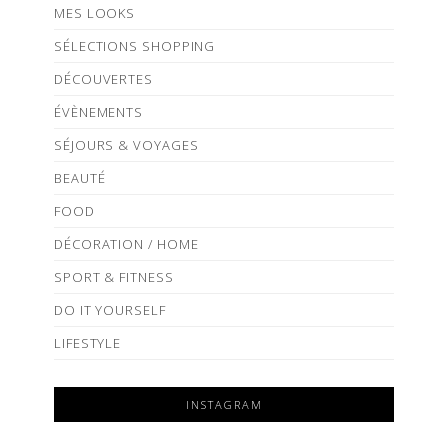
MES LOOKS
SÉLECTIONS SHOPPING
DÉCOUVERTES
ÉVÈNEMENTS
SÉJOURS & VOYAGES
BEAUTÉ
FOOD
DÉCORATION / HOME
SPORT & FITNESS
DO IT YOURSELF
LIFESTYLE
INSTAGRAM