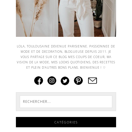
LOLA, TOULOUSAINE DEVENUE PARISIENNE. PASSIONNEE DE
MODE ET DE DECORATION, BLOGUEUSE DEPUIS 2011. JE
VOUS PARTAGE SUR CE BLOG MES COUPS DE COEUR, MA
VISION DE LA MODE, MES LOOKS QUOTIDIENS, DES RECETTES
ET PLEIN D'AUTRES BONS PLANS. BIENVENUE ! ♡
CATÉGORIES