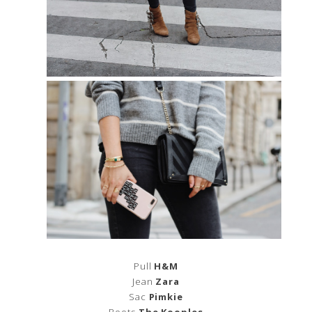
Pull
H&M
Jean
Zara
Sac
Pimkie
Boots
The Kooples