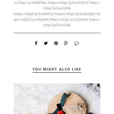
s://shpl.ly/2vRW63e
https://shpl.ly/2voAQ1X
https:/
/shpl.ly/2vnGlhb
https://shpl.ly/2ud6ShZ
https://shpl.ly/2udwQBX
ht
tps://shpl.ly/2vhpKf6
https://shpl.ly/2vJSNuX
https:/
/shpl.ly/2vhcS8L
YOU MIGHT ALSO LIKE