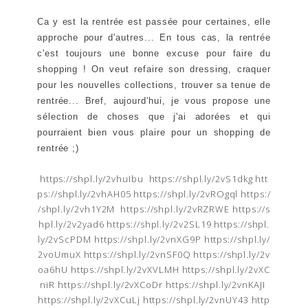
Ca y est la rentrée est passée pour certaines, elle
approche pour d'autres... En tous cas, la rentrée
c'est toujours une bonne excuse pour faire du
shopping ! On veut refaire son dressing, craquer
pour les nouvelles collections, trouver sa tenue de
rentrée... Bref, aujourd'hui, je vous propose une
sélection de choses que j'ai adorées et qui
pourraient bien vous plaire pour un shopping de
rentrée ;)
https://shpl.ly/2vhuIbu
https://shpl.ly/2vS1dkg
htt
ps://shpl.ly/2vhAH05
https://shpl.ly/2vROgql
https:/
/shpl.ly/2vh1Y2M
https://shpl.ly/2vRZRWE
https://s
hpl.ly/2v2yad6
https://shpl.ly/2v2SL19
https://shpl.
ly/2vScPDM
https://shpl.ly/2vnXG9P
https://shpl.ly/
2voUmuX
https://shpl.ly/2vnSF0Q
https://shpl.ly/2v
oa6hU
https://shpl.ly/2vXVLMH
https://shpl.ly/2vXC
niR
https://shpl.ly/2vXCoDr
https://shpl.ly/2vnKAJI
https://shpl.ly/2vXCuLj
https://shpl.ly/2vnUY43
http