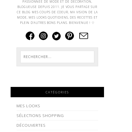
PASSIONNEE DE MODE ET DE DECORATION,
BLOGUEUSE DEPUIS 2011. JE VOUS PARTAGE SUR
CE BLOG MES COUPS DE COEUR, MA VISION DE LA
MODE, MES LOOKS QUOTIDIENS, DES RECETTES ET
PLEIN D'AUTRES BONS PLANS. BIENVENUE ! ♡
CATÉGORIES
MES LOOKS
SÉLECTIONS SHOPPING
DÉCOUVERTES