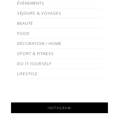
ÉVÈNEMENTS
SÉJOURS & VOYAGES
BEAUTÉ
FOOD
DÉCORATION / HOME
SPORT & FITNESS
DO IT YOURSELF
LIFESTYLE
INSTAGRAM