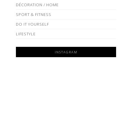
DÉCORATION / HOME
SPORT & FITNESS
DO IT YOURSELF
LIFESTYLE
INSTAGRAM