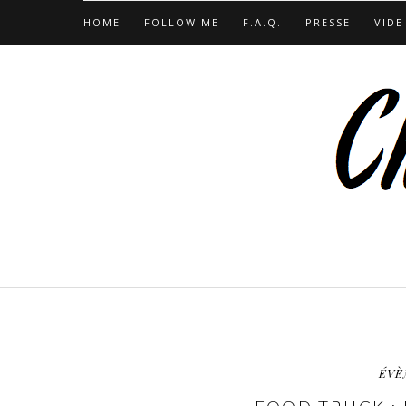
HOME
FOLLOW ME
F.A.Q.
PRESSE
VIDE
ÉVÈ