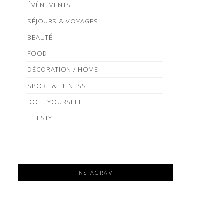
ÉVÈNEMENTS
SÉJOURS & VOYAGES
BEAUTÉ
FOOD
DÉCORATION / HOME
SPORT & FITNESS
DO IT YOURSELF
LIFESTYLE
INSTAGRAM