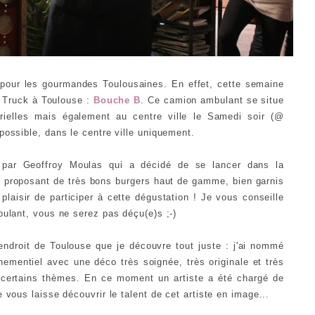
n pour les gourmandes Toulousaines. En effet, cette semaine
d Truck à Toulouse :
Bouche B
. Ce camion ambulant se situe
ielles mais également au centre ville le Samedi soir (@
possible, dans le centre ville uniquement.
e par Geoffroy Moulas qui a décidé de se lancer dans la
n proposant de très bons burgers haut de gamme, bien garnis
 plaisir de participer à cette dégustation ! Je vous conseille
bulant, vous ne serez pas déçu(e)s ;-)
endroit de Toulouse que je découvre tout juste : j'ai nommé
ènementiel avec une déco très soignée, très originale et très
t certains thèmes. En ce moment un artiste a été chargé de
 vous laisse découvrir le talent de cet artiste en image...