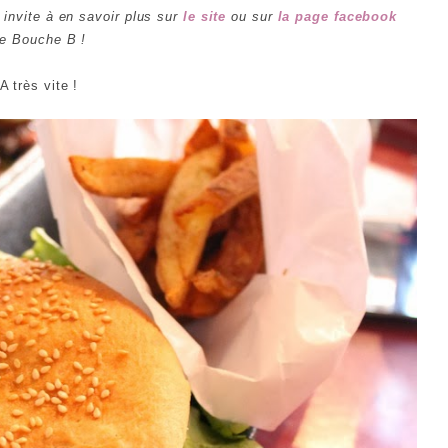
s invite à en savoir plus sur
le site
ou sur
la page facebook
e Bouche B !
A très vite !