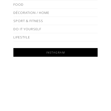
FOOD
DÉCORATION / HOME
SPORT & FITNESS
DO IT YOURSELF
LIFESTYLE
INSTAGRAM