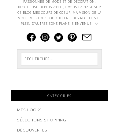
PASSIONNEE DE MODE ET DE DECORATION,
BLOGUEUSE DEPUIS 2011. JE VOUS PARTAGE SUR
CE BLOG MES COUPS DE COEUR, MA VISION DE LA
MODE, MES LOOKS QUOTIDIENS, DES RECETTES ET
PLEIN D'AUTRES BONS PLANS. BIENVENUE ! ♡
CATÉGORIES
MES LOOKS
SÉLECTIONS SHOPPING
DÉCOUVERTES