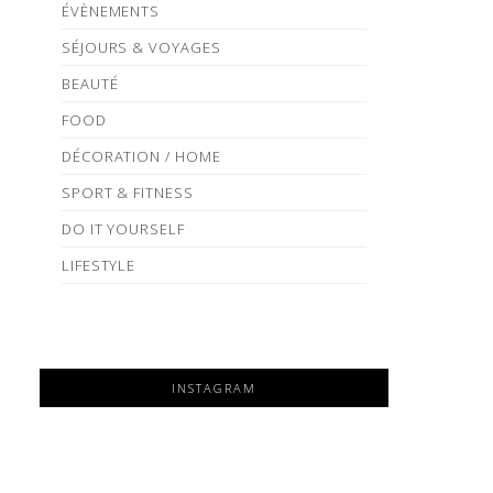
ÉVÈNEMENTS
SÉJOURS & VOYAGES
BEAUTÉ
FOOD
DÉCORATION / HOME
SPORT & FITNESS
DO IT YOURSELF
LIFESTYLE
INSTAGRAM