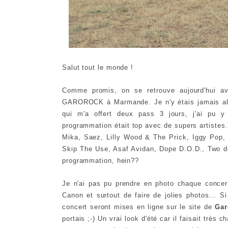
Salut tout le monde !
Comme promis, on se retrouve aujourd'hui a
GAROROCK à Marmande. Je n'y étais jamais allé
qui m'a offert deux pass 3 jours, j'ai pu
programmation était top avec de supers artistes
Mika, Saez, Lilly Wood & The Prick, Iggy Pop, 
Skip The Use, Asaf Avidan, Dope D.O.D., Two do
programmation, hein??
Je n'ai pas pu prendre en photo chaque concert 
Canon et surtout de faire de jolies photos... 
concert seront mises en ligne sur le site de
Gar
portais ;-) Un vrai look d'été car il faisait très