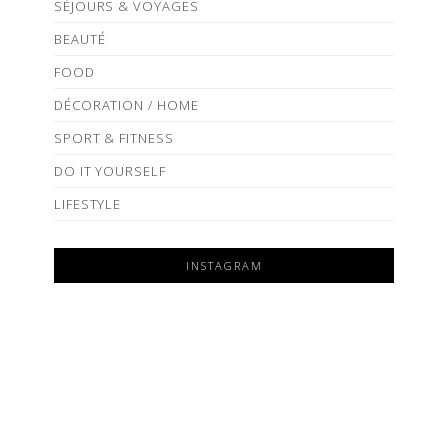
SÉJOURS & VOYAGES
BEAUTÉ
FOOD
DÉCORATION / HOME
SPORT & FITNESS
DO IT YOURSELF
LIFESTYLE
INSTAGRAM