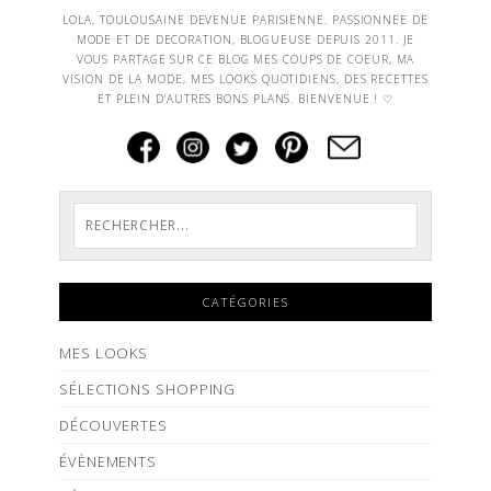
LOLA, TOULOUSAINE DEVENUE PARISIENNE. PASSIONNEE DE
MODE ET DE DECORATION, BLOGUEUSE DEPUIS 2011. JE
VOUS PARTAGE SUR CE BLOG MES COUPS DE COEUR, MA
VISION DE LA MODE, MES LOOKS QUOTIDIENS, DES RECETTES
ET PLEIN D'AUTRES BONS PLANS. BIENVENUE ! ♡
CATÉGORIES
MES LOOKS
SÉLECTIONS SHOPPING
DÉCOUVERTES
ÉVÈNEMENTS