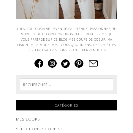
LOLA, TOULOUSAINE DEVENUE PARISIENNE. PASSIONNEE DE
MODE ET DE DECORATION, BLOGUEUSE DEPUIS 2011. JE
VOUS PARTAGE SUR CE BLOG MES COUPS DE COEUR, MA
VISION DE LA MODE, MES LOOKS QUOTIDIENS, DES RECETTES
ET PLEIN D'AUTRES BONS PLANS. BIENVENUE ! ♡
CATÉGORIES
MES LOOKS
SÉLECTIONS SHOPPING