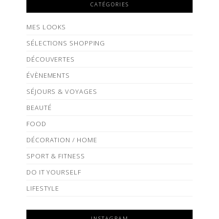
CATÉGORIES
MES LOOKS
SÉLECTIONS SHOPPING
DÉCOUVERTES
ÉVÈNEMENTS
SÉJOURS & VOYAGES
BEAUTÉ
FOOD
DÉCORATION / HOME
SPORT & FITNESS
DO IT YOURSELF
LIFESTYLE
INSTAGRAM