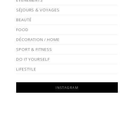
ÉVÈNEMENTS
SÉJOURS & VOYAGES
BEAUTÉ
FOOD
DÉCORATION / HOME
SPORT & FITNESS
DO IT YOURSELF
LIFESTYLE
INSTAGRAM