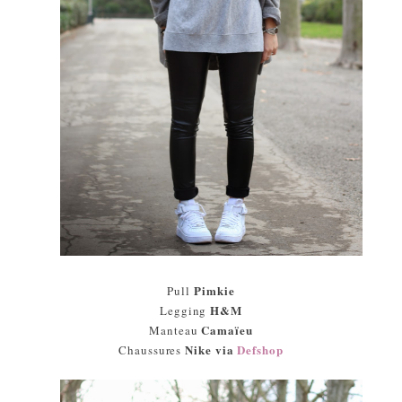
Pimkie
Pull
H&M
Legging
Camaïeu
Manteau
Nike via
Defshop
Chaussures