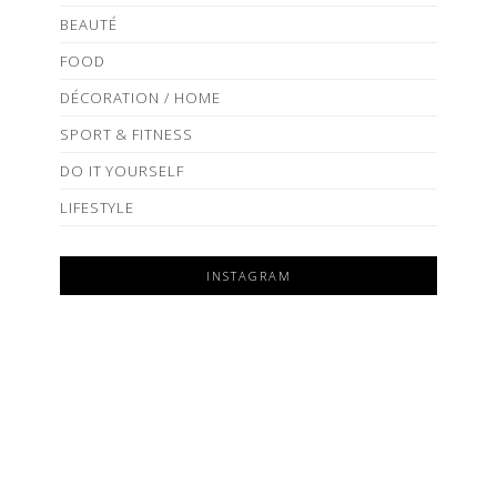
BEAUTÉ
FOOD
DÉCORATION / HOME
SPORT & FITNESS
DO IT YOURSELF
LIFESTYLE
INSTAGRAM