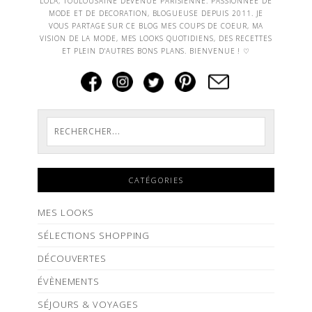
LOLA, TOULOUSAINE DEVENUE PARISIENNE. PASSIONNEE DE
MODE ET DE DECORATION, BLOGUEUSE DEPUIS 2011. JE
VOUS PARTAGE SUR CE BLOG MES COUPS DE COEUR, MA
VISION DE LA MODE, MES LOOKS QUOTIDIENS, DES RECETTES
ET PLEIN D'AUTRES BONS PLANS. BIENVENUE ! ♡
CATÉGORIES
MES LOOKS
SÉLECTIONS SHOPPING
DÉCOUVERTES
ÉVÈNEMENTS
SÉJOURS & VOYAGES