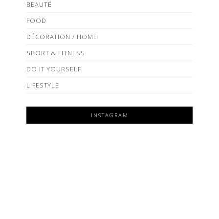
BEAUTÉ
FOOD
DÉCORATION / HOME
SPORT & FITNESS
DO IT YOURSELF
LIFESTYLE
INSTAGRAM