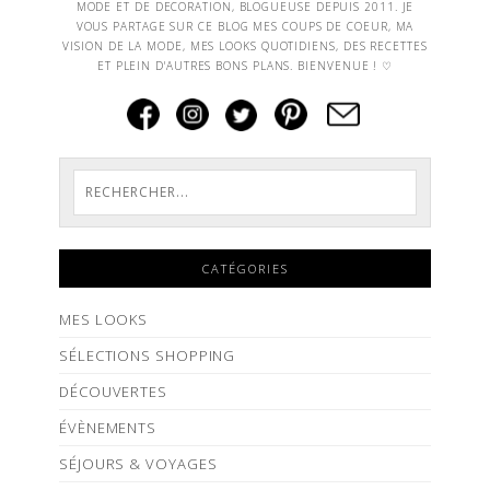
MODE ET DE DECORATION, BLOGUEUSE DEPUIS 2011. JE
VOUS PARTAGE SUR CE BLOG MES COUPS DE COEUR, MA
VISION DE LA MODE, MES LOOKS QUOTIDIENS, DES RECETTES
ET PLEIN D'AUTRES BONS PLANS. BIENVENUE ! ♡
CATÉGORIES
MES LOOKS
SÉLECTIONS SHOPPING
DÉCOUVERTES
ÉVÈNEMENTS
SÉJOURS & VOYAGES