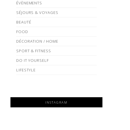
ÉVÈNEMENTS
SÉJOURS & VOYAGES
BEAUTÉ
FOOD
DÉCORATION / HOME
SPORT & FITNESS
DO IT YOURSELF
LIFESTYLE
INSTAGRAM