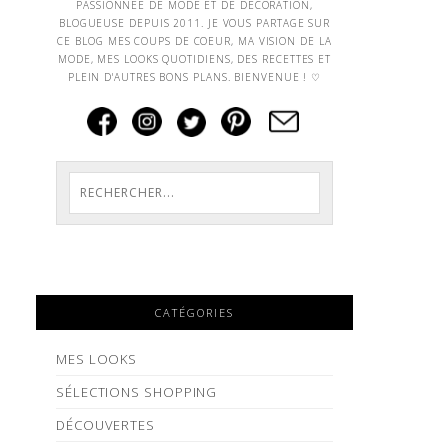
PASSIONNEE DE MODE ET DE DECORATION,
BLOGUEUSE DEPUIS 2011. JE VOUS PARTAGE SUR
CE BLOG MES COUPS DE COEUR, MA VISION DE LA
MODE, MES LOOKS QUOTIDIENS, DES RECETTES ET
PLEIN D'AUTRES BONS PLANS. BIENVENUE ! ♡
CATÉGORIES
MES LOOKS
SÉLECTIONS SHOPPING
DÉCOUVERTES