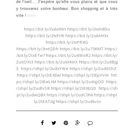
de l'oeil... J'espère qu'elle vous plaira et que vous
y trouverez votre bonheur.
Bon shopping et à très
vite !
♡
♡
♡
https://bit.ly/2u6xtNn
https://bit.ly/2txHdDu
https://bit.ly/2txFrlK
https://bit.ly/2u6AH3x
https://bit.ly/2txPR4G
https://bit.ly/2txtQDh
https://bit.ly/2u75KMT
https:/
/bit.ly/2txETw7
https://bit.ly/2u6WoR2
https://bit.ly/
2u6OXt3
https://bit.ly/2u6XNXX
https://bit.ly/2u6BJg
3
https://shpl.ly/2udxYWe
https://shpl.ly/2ud6ShZ
https://shpl.ly/2tE4Dal
https://shpl.ly/2tEpVVm
htt
ps://shpl.ly/2tEwLtM
https://shpl.ly/2udqJO0
https:
//shpl.ly/2udlvS8
https://shpl.ly/2tEtBGD
https://sh
pl.ly/2udwQBX
https://shpl.ly/2udC0hk
https://shpl
.ly/2tEATdg
https://shpl.ly/2udkvxv