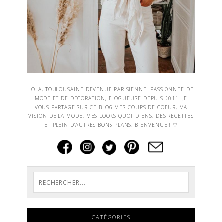
LOLA, TOULOUSAINE DEVENUE PARISIENNE. PASSIONNEE DE
MODE ET DE DECORATION, BLOGUEUSE DEPUIS 2011. JE
VOUS PARTAGE SUR CE BLOG MES COUPS DE COEUR, MA
VISION DE LA MODE, MES LOOKS QUOTIDIENS, DES RECETTES
ET PLEIN D'AUTRES BONS PLANS. BIENVENUE ! ♡
CATÉGORIES