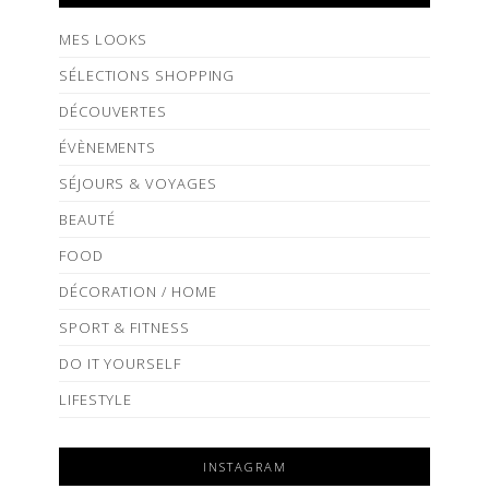
MES LOOKS
SÉLECTIONS SHOPPING
DÉCOUVERTES
ÉVÈNEMENTS
SÉJOURS & VOYAGES
BEAUTÉ
FOOD
DÉCORATION / HOME
SPORT & FITNESS
DO IT YOURSELF
LIFESTYLE
INSTAGRAM