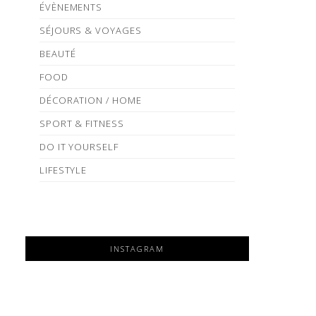
ÉVÈNEMENTS
SÉJOURS & VOYAGES
BEAUTÉ
FOOD
DÉCORATION / HOME
SPORT & FITNESS
DO IT YOURSELF
LIFESTYLE
INSTAGRAM