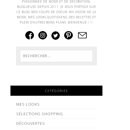
PASSIONNEE DE MODE ET DE DECORATION,
BLOGUEUSE DEPUIS 2011. JE VOUS PARTAGE SUR
CE BLOG MES COUPS DE COEUR, MA VISION DE LA
MODE, MES LOOKS QUOTIDIENS, DES RECETTES ET
PLEIN D'AUTRES BONS PLANS. BIENVENUE ! ♡
CATÉGORIES
MES LOOKS
SÉLECTIONS SHOPPING
DÉCOUVERTES