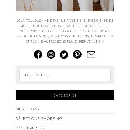
LOLA, TOULOUSAINE DEVENUE PARISIENNE. PASSIONNEE DE
MODE ET DE DECORATION, BLOGUEUSE DEPUIS 2011. JE
VOUS PARTAGE SUR CE BLOG MES COUPS DE COEUR, MA
VISION DE LA MODE, MES LOOKS QUOTIDIENS, DES RECETTES
ET PLEIN D'AUTRES BONS PLANS. BIENVENUE ! ♡
CATÉGORIES
MES LOOKS
SÉLECTIONS SHOPPING
DÉCOUVERTES