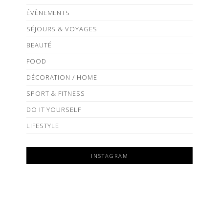
ÉVÈNEMENTS
SÉJOURS & VOYAGES
BEAUTÉ
FOOD
DÉCORATION / HOME
SPORT & FITNESS
DO IT YOURSELF
LIFESTYLE
INSTAGRAM