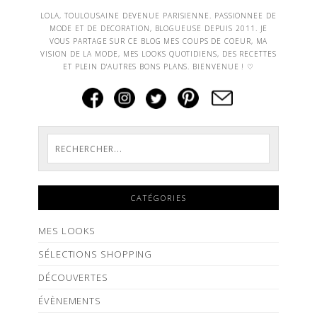
LOLA, TOULOUSAINE DEVENUE PARISIENNE. PASSIONNEE DE
MODE ET DE DECORATION, BLOGUEUSE DEPUIS 2011. JE
VOUS PARTAGE SUR CE BLOG MES COUPS DE COEUR, MA
VISION DE LA MODE, MES LOOKS QUOTIDIENS, DES RECETTES
ET PLEIN D'AUTRES BONS PLANS. BIENVENUE ! ♡
CATÉGORIES
MES LOOKS
SÉLECTIONS SHOPPING
DÉCOUVERTES
ÉVÈNEMENTS