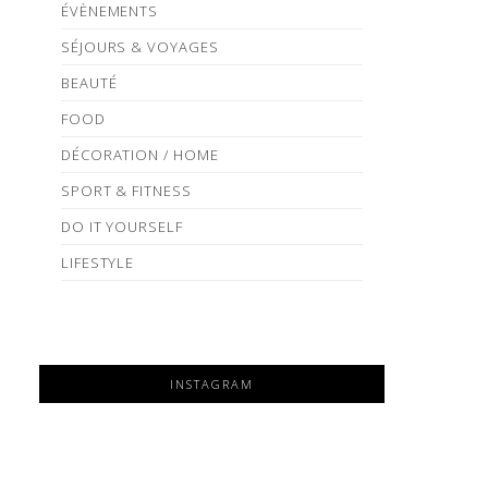
ÉVÈNEMENTS
SÉJOURS & VOYAGES
BEAUTÉ
FOOD
DÉCORATION / HOME
SPORT & FITNESS
DO IT YOURSELF
LIFESTYLE
INSTAGRAM