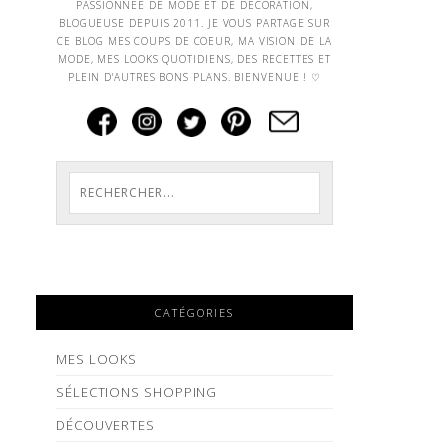
PASSIONNEE DE MODE ET DE DECORATION,
BLOGUEUSE DEPUIS 2011. JE VOUS PARTAGE SUR
CE BLOG MES COUPS DE COEUR, MA VISION DE LA
MODE, MES LOOKS QUOTIDIENS, DES RECETTES ET
PLEIN D'AUTRES BONS PLANS. BIENVENUE ! ♡
CATÉGORIES
MES LOOKS
SÉLECTIONS SHOPPING
DÉCOUVERTES