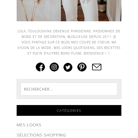
LOLA, TOULOUSAINE DEVENUE PARISIENNE. PASSIONNEE DE
MODE ET DE DECORATION, BLOGUEUSE DEPUIS 2011. JE
VOUS PARTAGE SUR CE BLOG MES COUPS DE COEUR, MA
VISION DE LA MODE, MES LOOKS QUOTIDIENS, DES RECETTES
ET PLEIN D'AUTRES BONS PLANS. BIENVENUE ! ♡
CATÉGORIES
MES LOOKS
SÉLECTIONS SHOPPING