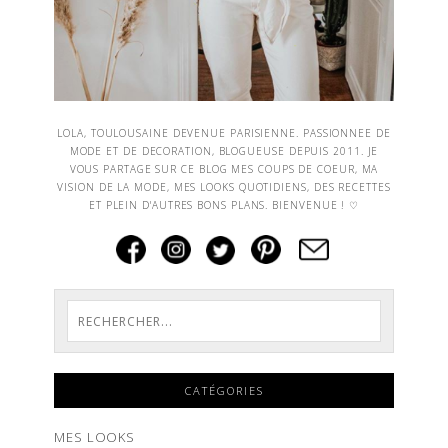
LOLA, TOULOUSAINE DEVENUE PARISIENNE. PASSIONNEE DE
MODE ET DE DECORATION, BLOGUEUSE DEPUIS 2011. JE
VOUS PARTAGE SUR CE BLOG MES COUPS DE COEUR, MA
VISION DE LA MODE, MES LOOKS QUOTIDIENS, DES RECETTES
ET PLEIN D'AUTRES BONS PLANS. BIENVENUE ! ♡
CATÉGORIES
MES LOOKS