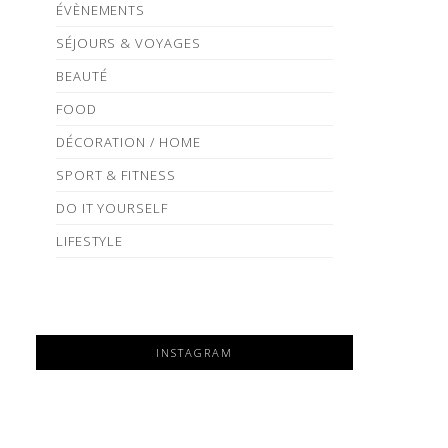
ÉVÈNEMENTS
SÉJOURS & VOYAGES
BEAUTÉ
FOOD
DÉCORATION / HOME
SPORT & FITNESS
DO IT YOURSELF
LIFESTYLE
INSTAGRAM