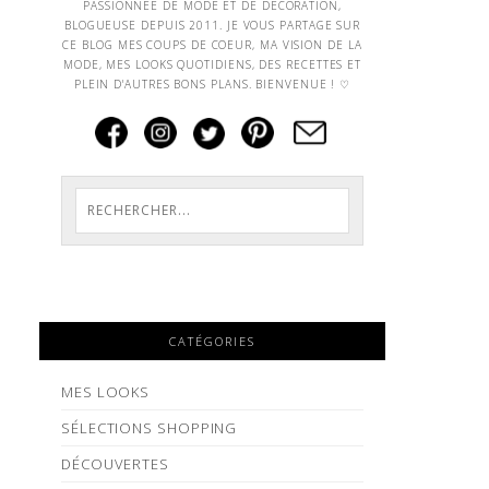
PASSIONNEE DE MODE ET DE DECORATION,
BLOGUEUSE DEPUIS 2011. JE VOUS PARTAGE SUR
CE BLOG MES COUPS DE COEUR, MA VISION DE LA
MODE, MES LOOKS QUOTIDIENS, DES RECETTES ET
PLEIN D'AUTRES BONS PLANS. BIENVENUE ! ♡
CATÉGORIES
MES LOOKS
SÉLECTIONS SHOPPING
DÉCOUVERTES