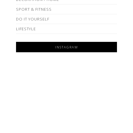
SPORT & FITNESS
DO IT YOURSELF
LIFESTYLE
INSTAGRAM