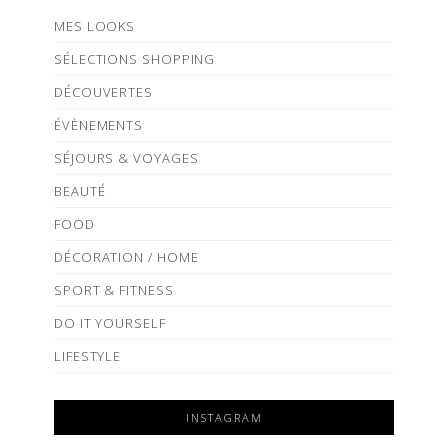
MES LOOKS
SÉLECTIONS SHOPPING
DÉCOUVERTES
ÉVÈNEMENTS
SÉJOURS & VOYAGES
BEAUTÉ
FOOD
DÉCORATION / HOME
SPORT & FITNESS
DO IT YOURSELF
LIFESTYLE
INSTAGRAM