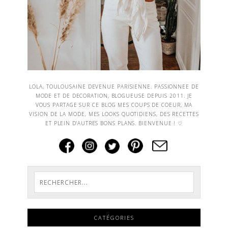
LOLA, TOULOUSAINE DEVENUE PARISIENNE. PASSIONNEE DE
MODE ET DE DECORATION, BLOGUEUSE DEPUIS 2011. JE
VOUS PARTAGE SUR CE BLOG MES COUPS DE COEUR, MA
VISION DE LA MODE, MES LOOKS QUOTIDIENS, DES RECETTES
ET PLEIN D'AUTRES BONS PLANS. BIENVENUE ! ♡
CATÉGORIES