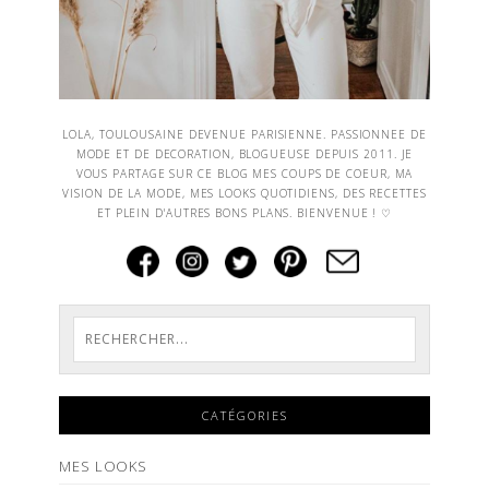
LOLA, TOULOUSAINE DEVENUE PARISIENNE. PASSIONNEE DE
MODE ET DE DECORATION, BLOGUEUSE DEPUIS 2011. JE
VOUS PARTAGE SUR CE BLOG MES COUPS DE COEUR, MA
VISION DE LA MODE, MES LOOKS QUOTIDIENS, DES RECETTES
ET PLEIN D'AUTRES BONS PLANS. BIENVENUE ! ♡
CATÉGORIES
MES LOOKS